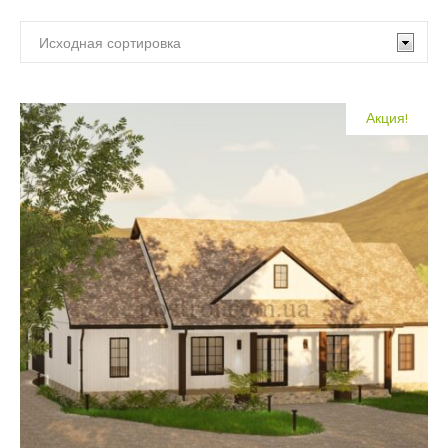
По
По площади:
этажности:
менее 90 м²
(4)
Акция!
Одноэтажные
(12)
90 - 120 м²
(8)
C мансардой
(10)
120 - 150 м²
(12)
Двухэтажные
(16)
150 - 180 м²
(9)
На две семьи
(0)
180 - 210 м²
(5)
210 - 260 м²
(3)