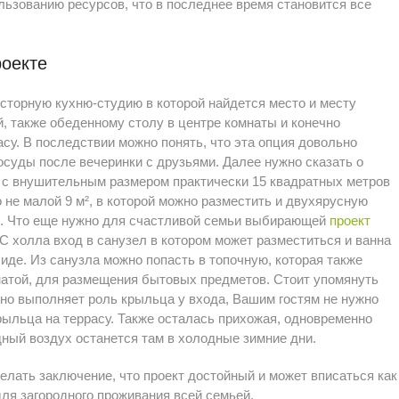
ьзованию ресурсов, что в последнее время становится все
роекте
осторную кухню-студию в которой найдется место и месту
й, также обеденному столу в центре комнаты и конечно
асу. В последствии можно понять, что эта опция довольно
осуды после вечеринки с друзьями. Далее нужно сказать о
я с внушительным размером практически 15 квадратных метров
 не малой 9 м², в которой можно разместить и двухярусную
л. Что еще нужно для счастливой семьи выбирающей
проект
С холла вход в санузел в котором может разместиться и ванна
иде. Из санузла можно попасть в топочную, которая также
натой, для размещения бытовых предметов. Стоит упомянуть
нно выполняет роль крыльца у входа, Вашим гостям не нужно
рыльца на террасу. Также осталась прихожая, одновременно
ный воздух останется там в холодные зимние дни.
елать заключение, что проект достойный и может вписаться как
 для загородного проживания всей семьей.