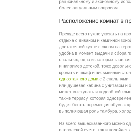
рациональному и экономному испол
более актуальным вопросом.
Расположение комнат в п
Прежде всего нужно указать на пр
отдыха с диваном и каминной зоно
достаточной кухне с окном на терр
удобна в момент выдачи и сбора п
спальнях, одна из которых главна
и например детской, тоже довольно
кровать и шкаф и письменный сто
одноэтажного дома
с 2 спальнями. 
или душевая кабина с унитазом и б
может выступать и подсобной ком
также террасу, которая одновреме
будет бегать перемещая обувь с к
выполняющая роль тамбура, холод
Из всего вышесказанного можно сд
в городской суете, так и подойдет