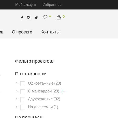
Мой аккаунт
Избранное
w
0
ов
О проекте
Контакты
Фильтр проектов:
По этажности:
Одноэтажные
(23)
C мансардой
(29)
Двухэтажные
(32)
На две семьи
(1)
По площади: