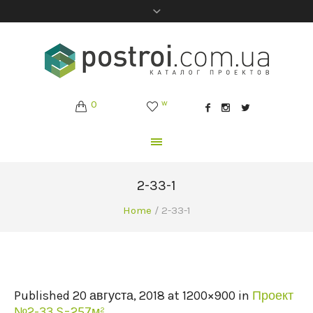
0
w
2-33-1
Home
/
2-33-1
Published
20 августа, 2018
at 1200×900 in
Проект
№2-33 S=257м²
.