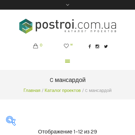
0
w
C мансардой
Главная
/
Каталог проектов
/ C мансардой
Отображение 1–12 из 29