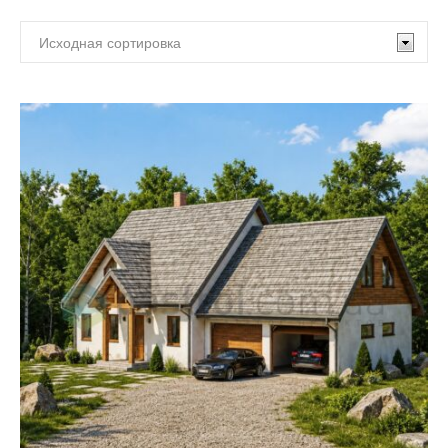
По
По площади:
этажности:
менее 90 м²
(1)
Одноэтажные с
мансардой
(28)
90 - 120 м²
(6)
Двухэтажные с
120 - 150 м²
(14)
мансардой
(1)
150 - 180 м²
(9)
180 - 210 м²
(4)
210 - 260 м²
(1)