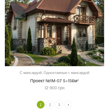
C мансардой
,
Одноэтажные с мансардой
Проект №1М-07 S=156м²
12 900
грн
1
2
3