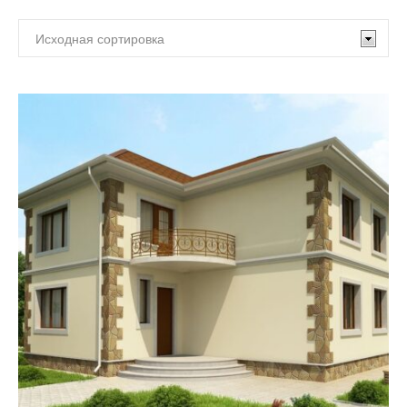
По
Жилых
этажности:
комнат:
2
(0)
Одноэтажные
(2)
3
(6)
4
(9)
C мансардой
(9)
5
(2)
Двухэтажные
(6)
6 и более
(0)
На две семьи
(0)
Гараж:
комната на 1