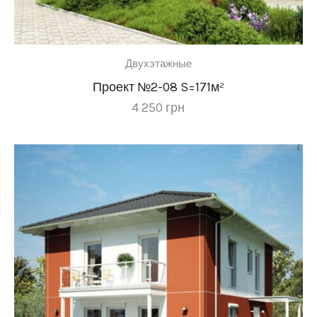
этаже
(11)
Ориентация
участка:
Двухэтажные
Проект №2-08 S=171м²
4 250
грн