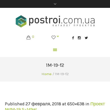
0
w
1M-19-f2
Home
/
1M-19-f2
Published
27 февраля, 2018
at 650×638 in
Проект
№1М-19 S=141м²
.