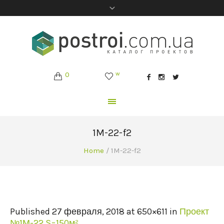
0
w
1M-22-f2
Home
/
1M-22-f2
Published
27 февраля, 2018
at 650×611 in
Проект
№1М-22 S=150м²
.