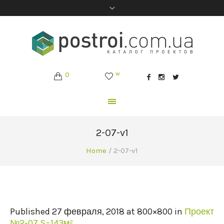
0
w
2-07-v1
Home
/
2-07-v1
Published
27 февраля, 2018
at 800×800 in
Проект
№2-07 S=143м²
.