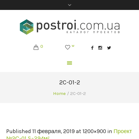
0
w
2C-01-2
Home
/
2C-01-2
Published
11 февраля, 2019
at 1200×900 in
Проект
№2С-01 S=294м²
.