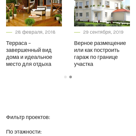
рта, 2018
28 февраля, 2018
29 се
ступа от
Терраса –
Верное 
частка при
завершенный вид
или как 
ьстве дома в
дома и идеальное
гараж по
место для отдыха
участка
Фильтр проектов:
По этажности: