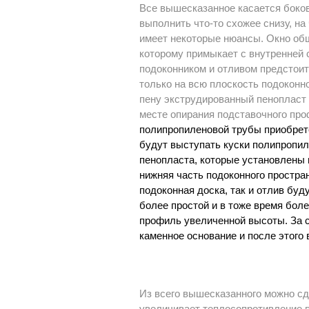
Все вышесказанное касается боков
выполнить что-то схожее снизу, на
имеет некоторые нюансы. Окно об
которому примыкает с внутренней 
подоконником и отливом предстоит
только на всю плоскость подоконн
пену экструдированный пенопласт 
месте опирания подставочного пр
полипропиленовой трубы приобрет
будут выступать куски полипропил
пенопласта, которые установлены 
нижняя часть подоконного простра
подоконная доска, так и отлив буд
более простой и в тоже время бол
профиль увеличенной высоты. За с
каменное основание и после этого
Из всего вышесказанного можно с
увеличивает теплосопротивление 