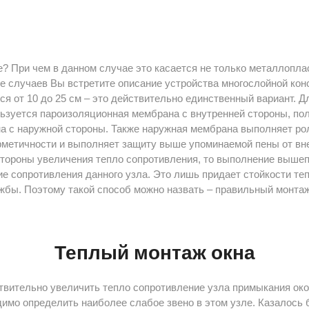
е? При чем в данном случае это касается не только металлопла
е случаев Вы встретите описание устройства многослойной кон
ся от 10 до 25 см – это действительно единственный вариант. 
льзуется пароизоляционная мембрана с внутренней стороны, по
а с наружной стороны. Также наружная мембрана выполняет ро
рметичности и выполняет защиту выше упоминаемой пены от вн
 стороны увеличения тепло сопротивления, то выполнение выше
ие сопротивления данного узла. Это лишь придает стойкости т
жбы. Поэтому такой способ можно назвать – правильный монтаж
Теплый монтаж окна
твительно увеличить тепло сопротивление узла примыкания ок
димо определить наиболее слабое звено в этом узле. Казалось 