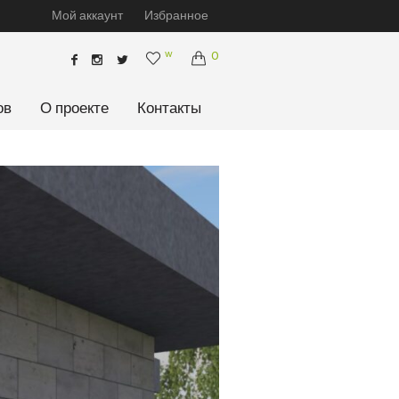
Мой аккаунт
Избранное
w
0
ов
О проекте
Контакты