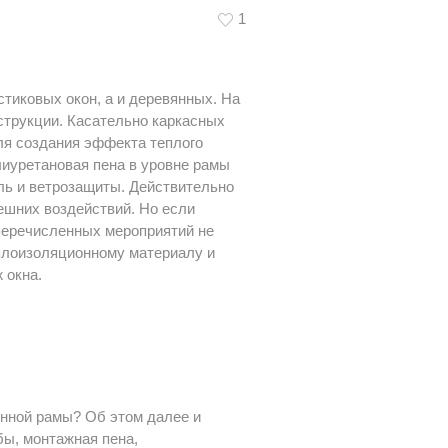
1
стиковых окон, а и деревянных. На
струкции. Касательно каркасных
Для создания эффекта теплого
лиуретановая пена в уровне рамы
ль и ветрозащиты. Действительно
ешних воздействий. Но если
перечисленных мероприятий не
еплоизоляционному материалу и
 окна.
онной рамы? Об этом далее и
бы, монтажная пена,