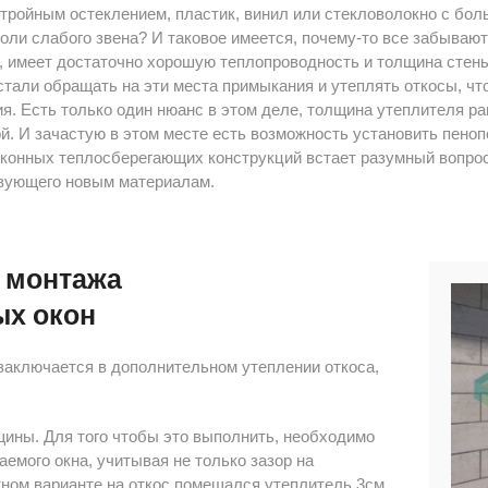
тройным остеклением, пластик, винил или стекловолокно с бол
оли слабого звена? И таковое имеется, почему-то все забывают
, имеет достаточно хорошую теплопроводность и толщина стен
стали обращать на эти места примыкания и утеплять откосы, чт
. Есть только один нюанс в этом деле, толщина утеплителя ра
й. И зачастую в этом месте есть возможность установить пено
оконных теплосберегающих конструкций встает разумный вопрос
твующего новым материалам.
о монтажа
ых окон
 заключается в дополнительном утеплении откоса,
ины. Для того чтобы это выполнить, необходимо
мого окна, учитывая не только зазор на
тном варианте на откос помещался утеплитель 3см,