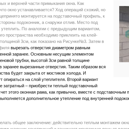
ых и верхней части примыкания окна. Как
 что окно устанавливается? Ход операций схожий, но
щепринято монтируется на подставочный профиль, к
стороны подоконник, а снаружи отлив. Место под
 утеплить. По аналогии с предыдущим вариантом,
ого пространства необходимо приклеить на клей-
толщиной 3см, как показано на Рисунке№3. Затем в
офиля
вырезать отверстия диаметром равным
енной заранее. Основным несущим элементом
еновой трубки, высотой 3см равной толщине
в заранее вырезанные отверстия. Таким образом вся
нства будет закрыта от мостиков холода. И
ут опираться на слой утеплителя. Второй вариант
ее затратный – приобрести теплый подставочный
чет этого оконная рама, как привычно, вместе с подставочным
 выполняется дополнительное утепление под внутренней подоко
делать общее заключение: действительно теплым монтажем окна
примыкающих конструкций и защищает монтажную пену от влаги 