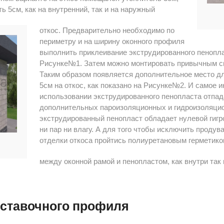
ь 5см, как на внутренний, так и на наружный
откос. Предварительно необходимо по
периметру и на ширину оконного профиля
выполнить приклеивание экструдированного пеноплас
Рисунке№1. Затем можно монтировать привычным сп
Таким образом появляется дополнительное место д
5см на откос, как показано на Рисунке№2. И самое и
использовании экструдированного пенопласта отпад
дополнительных пароизоляционных и гидроизоляцио
экструдированный пенопласт обладает нулевой гигро
ни пар ни влагу. А для того чтобы исключить продув
отделки откоса пройтись полиуретановым герметико
между оконной рамой и пенопластом, как внутри так 
ставочного профиля