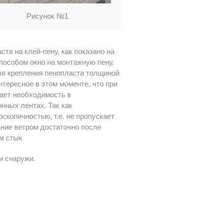
Рисунок №1
та на клей-пену, как показано на
особом окно на монтажную пену.
ля крепления пенопласта толщиной
нтересное в этом моменте, что при
ает необходимость в
нных лентах. Так как
скопичностью, т.е. не пропускает
ание ветром достаточно после
м стык
и снаружи.