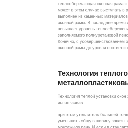
теплосберегающая оконная рама с 
может в этом случае выступать в р
выполнен из каменных материалов
оконной рамы. В последнее время 
повышает уровень теплосбережения
заполняемого полиуретановой пено
Конечно, с усовершенствованием 
оконной рамы до уровня соответс
Технология теплог
металлопластиков
Технология теплой установки окон
использовав
при этом утеплитель большей толщ
уменьшить общую ширину заказывае
монтажную пену. И если в стандар