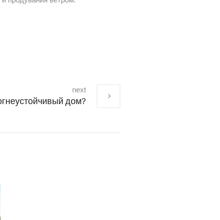
next
 огнеустойчивый дом?