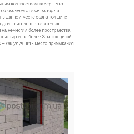
ьшим количеством камер – что
 об оконном откосе, который
ы в данном месте равна толщине
о действительно значительно
вна немногим более пространства
полистирол не более 3см толщиной.
 – как улучшить место примыкания