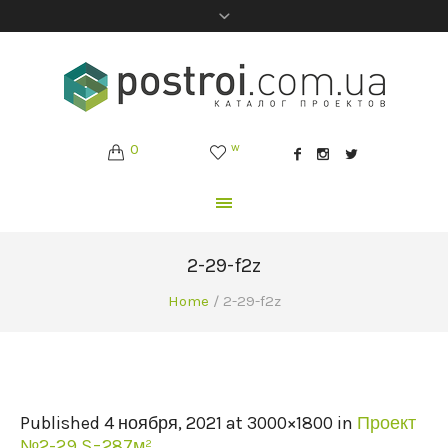
0
w
2-29-f2z
Home
/
2-29-f2z
Published
4 ноября, 2021
at 3000×1800 in
Проект
№2-29 S=287м²
.