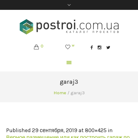
0
w
garaj3
Home
/
garaj3
Published
29 сентября, 2019
at 800×425 in
Верное размещение или как построить гараж по