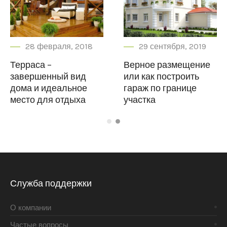
28 февраля, 2018
29 сентября, 201
Терраса –
Верное размещени
завершенный вид
или как построить
а в
дома и идеальное
гараж по границе
место для отдыха
участка
Служба поддержки
О компании
Частые вопросы