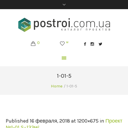
0
w
1-01-5
Home
/
1-01-5
Published
16 февраля, 2018
at 1200×675 in
Проект
№1-01 S=133м²
.