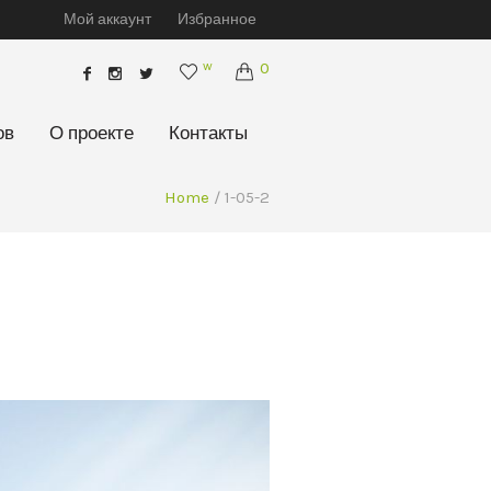
Мой аккаунт
Избранное
w
0
ов
О проекте
Контакты
Home
/
1-05-2