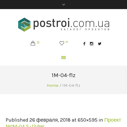
0
w
1M-04-f1z
Home
/
1M-04-f1z
Published
26 февраля, 2018
at 650×595 in
Проект
№1М-04 S=124м²
.