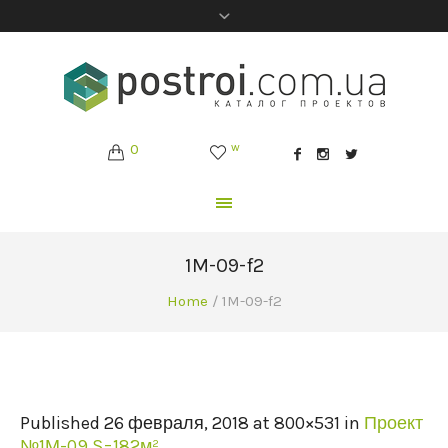
0
w
1M-09-f2
Home
/
1M-09-f2
Published
26 февраля, 2018
at 800×531 in
Проект
№1М-09 S=182м²
.