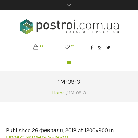
0
w
1M-09-3
Home
/
1M-09-3
Published
26 февраля, 2018
at 1200×900 in
Проект №1М-09 S=182м²
.