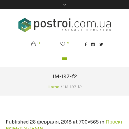
0
w
1M-197-f2
Home
/
1M-197-f2
Published
26 февраля, 2018
at 700×565 in
Проект
№1М-11 S=185м²
.