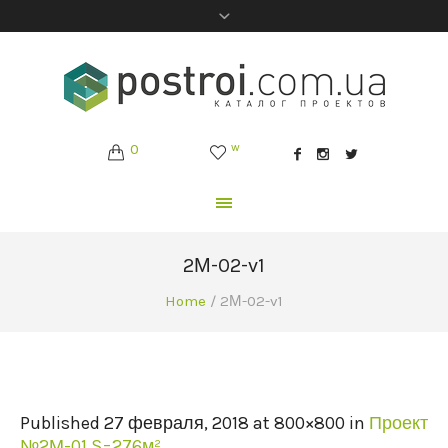
0
w
2М-02-v1
Home
/
2М-02-v1
Published
27 февраля, 2018
at 800×800 in
Проект
№2М-01 S=276м²
.