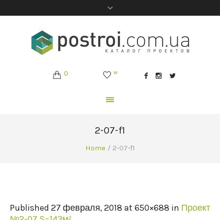
0
w
2-07-f1
Home
/
2-07-f1
Published
27 февраля, 2018
at 650×688 in
Проект
№2-07 S=143м²
.