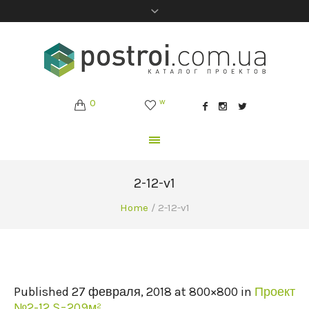
0
w
2-12-v1
Home
/
2-12-v1
Published
27 февраля, 2018
at 800×800 in
Проект
№2-12 S=209м²
.