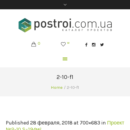
0
w
2-10-f1
Home
/
2-10-f1
Published
28 февраля, 2018
at 700×683 in
Проект
№2-10 S=194м²
.