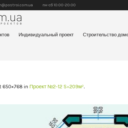
@postroi.com.ua
пн-сб 10:00-20:00
ктов
Индивидуальный проект
Строительство дом
t 650×768 in
Проект №2-12 S=209м²
.