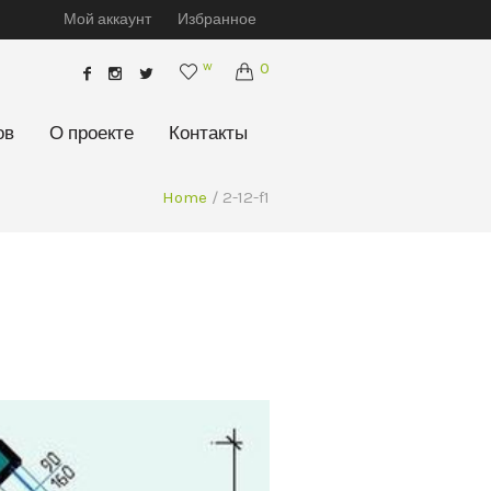
Мой аккаунт
Избранное
w
0
ов
О проекте
Контакты
Home
/
2-12-f1