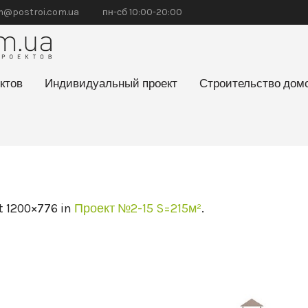
@postroi.com.ua
пн-сб 10:00-20:00
ктов
Индивидуальный проект
Строительство дом
t 1200×776 in
Проект №2-15 S=215м²
.