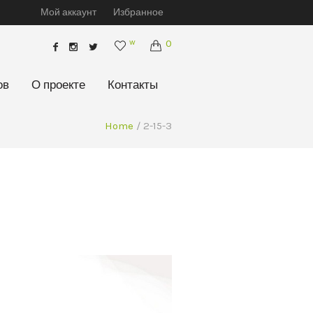
Мой аккаунт
Избранное
w
0
ов
О проекте
Контакты
Home
/
2-15-3