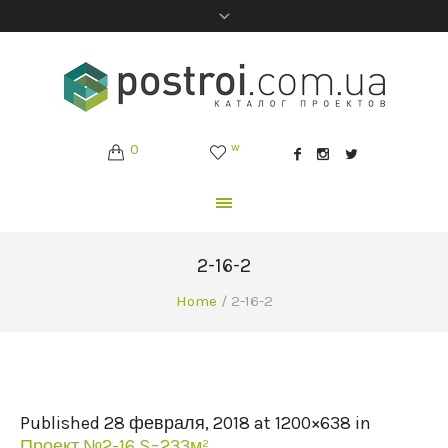
0
w
2-16-2
Home
/
2-16-2
Published
28 февраля, 2018
at 1200×638 in
Проект №2-16 S=233м²
.