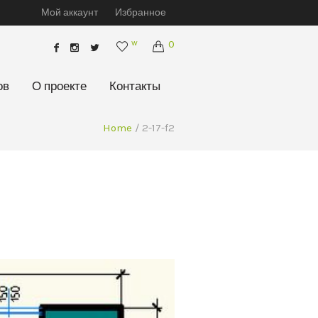
Мой аккаунт
Избранное
w
0
ов
О проекте
Контакты
Home
/
2-17-f2