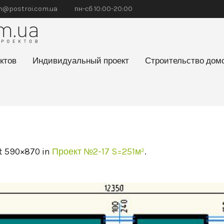
@postroi.com.ua
пн-сб 10:00-20:00
ктов
Индивидуальный проект
Строительство дом
t 590×870 in
Проект №2-17 S=251м²
.