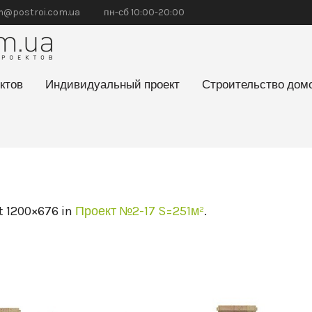
@postroi.com.ua
пн-сб 10:00-20:00
ктов
Индивидуальный проект
Строительство дом
t 1200×676 in
Проект №2-17 S=251м²
.