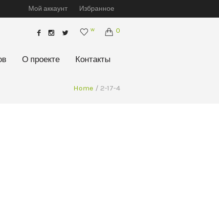
Мой аккаунт
Избранное
w
0
ов
О проекте
Контакты
Home
/
2-17-4