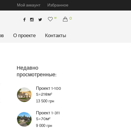
Мой аккаунт
Избранное
w
0
ов
О проекте
Контакты
Недавно
просмотренные:
Проект 1-100
S=218м²
13 500
грн
Проект 1-311
S=70м²
9 000
грн