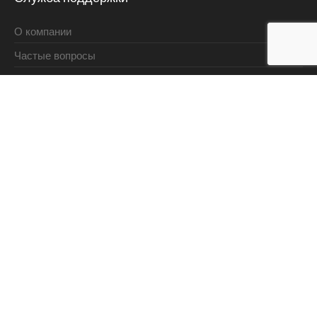
О компании
Частые вопросы
Контакты
Наши направления
Готовые проекты
Проектирование
Строительство домов
О проекте
Состав проекта
Как купить проект