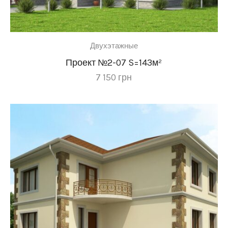
более 260 м²
(4)
Двухэтажные
Гараж:
Проект №2-07 S=143м²
комната на 1
7 150
грн
этаже
(22)
Ориентация
участка: