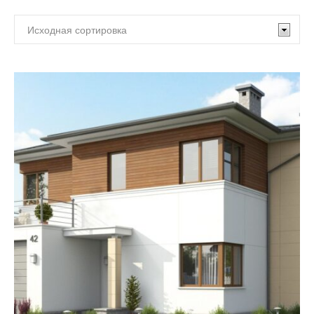
По площади:
Жилых
комнат:
менее 90 м²
(0)
2
(0)
3
(9)
90 - 120 м²
(2)
4
(15)
5
(8)
120 - 150 м²
(9)
6 и более
(1)
150 - 180 м²
(6)
180 - 210 м²
(8)
210 - 260 м²
(10)