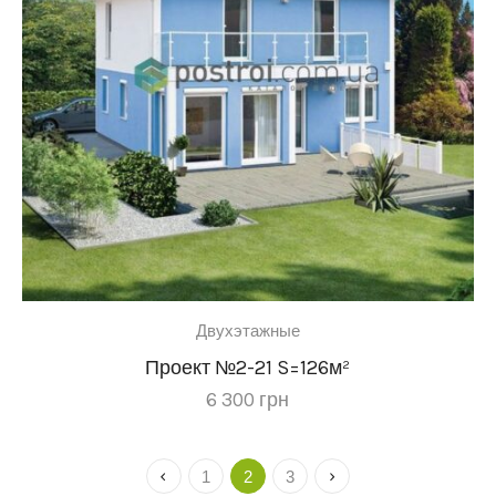
Двухэтажные
Проект №2-21 S=126м²
6 300
грн
1
2
3